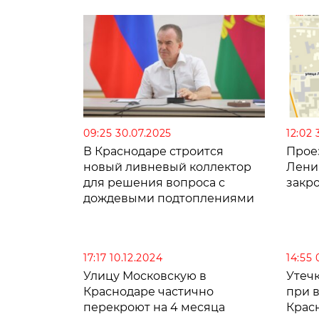
09:25 30.07.2025
12:02 
В Краснодаре строится
Прое
новый ливневый коллектор
Лени
для решения вопроса с
дождевыми подтоплениями
17:17 10.12.2024
14:55 
Улицу Московскую в
Утечк
Краснодаре частично
при в
перекроют на 4 месяца
Крас