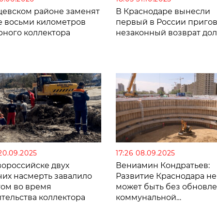
щевском районе заменят
В Краснодаре вынесли
е восьми километров
первый в России пригов
рного коллектора
незаконный возврат до
 20.09.2025
17:26 08.09.2025
вороссийске двух
Вениамин Кондратьев:
чих насмерть завалило
Развитие Краснодара не
том во время
может быть без обновл
ительства коллектора
коммунальной
инфраструктуры