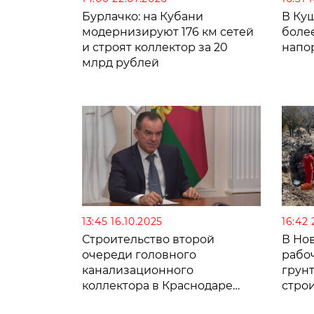
Бурлачко: на Кубани
В Ку
модернизируют 176 км сетей
боле
и строят коллектор за 20
напо
млрд рублей
13:45 16.10.2025
16:42
Строительство второй
В Но
очереди головного
рабо
канализационного
грун
коллектора в Краснодаре
стро
смогут начать в 2026 году