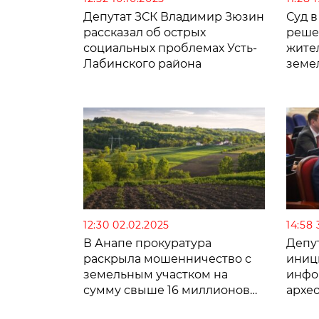
Депутат ЗСК Владимир Зюзин
Суд 
рассказал об острых
реше
социальных проблемах Усть-
жите
Лабинского района
земел
иску
12:30 02.02.2025
14:58 
В Анапе прокуратура
Депу
раскрыла мошенничество с
иниц
земельным участком на
инфо
сумму свыше 16 миллионов
архе
рублей