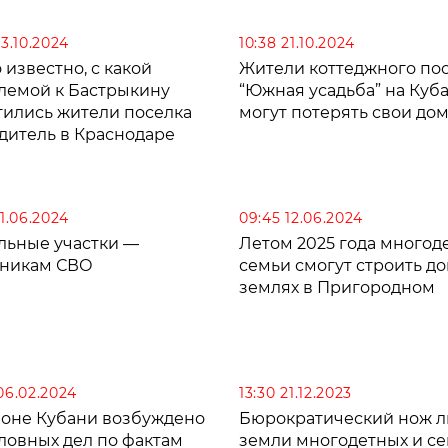
23.10.2024
10:38 21.10.2024
 известно, с какой
Жители коттеджного по
лемой к Бастрыкину
“Южная усадьба” на Куб
тились жители поселка
могут потерять свои до
дитель в Краснодаре
21.06.2024
09:45 12.06.2024
льные участки —
Летом 2025 года многод
тникам СВО
семьи смогут строить до
землях в Пригородном
 06.02.2024
13:30 21.12.2023
йоне Кубани возбуждено
Бюрократический нож 
оловных дел по фактам
земли многодетных и с