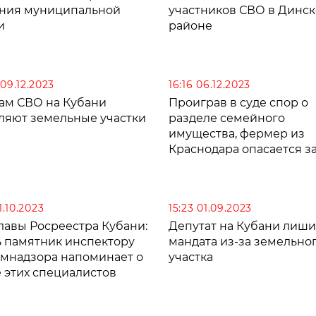
ния муниципальной
участников СВО в Динс
и
районе
 09.12.2023
16:16 06.12.2023
ам СВО на Кубани
Проиграв в суде спор о
ляют земельные участки
разделе семейного
имущества, фермер из
Краснодара опасается з
свою жизнь
11.10.2023
15:23 01.09.2023
лавы Росреестра Кубани:
Депутат на Кубани лиш
ь памятник инспектору
мандата из-за земельно
емнадзора напоминает о
участка
 этих специалистов