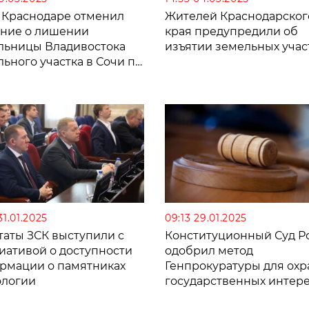
в Краснодаре отменил
Жителей Краснодарског
ние о лишении
края предупредили об
льницы Владивостока
изъятии земельных учас
ьного участка в Сочи по
 Генпрокуратуры
31.01.2025
09:13 29.01.2025
таты ЗСК выступили с
Конституционный Суд Р
иативой о доступности
одобрил метод
рмации о памятниках
Генпрокуратуры для ох
ологии
государственных интер