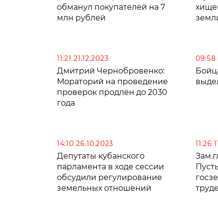
обманул покупателей на 7
хище
млн рублей
земл
11:21 21.12.2023
09:58
Дмитрий Чернобровенко:
Бойц
Мораторий на проведение
выде
проверок продлён до 2030
года
14:10 26.10.2023
11:26 
Депутаты кубанского
Зам.г
парламента в ходе сессии
Пуст
обсудили регулирование
госз
земельных отношений
труде