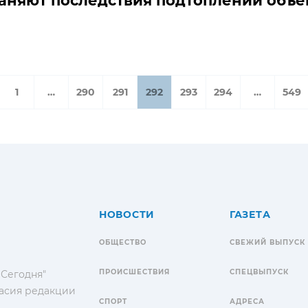
аняют последствия подтоплений объе
1
…
290
291
292
293
294
…
549
НОВОСТИ
ГАЗЕТА
ОБЩЕСТВО
СВЕЖИЙ ВЫПУСК
ПРОИСШЕСТВИЯ
СПЕЦВЫПУСК
 Сегодня"
гласия редакции
СПОРТ
АДРЕСА