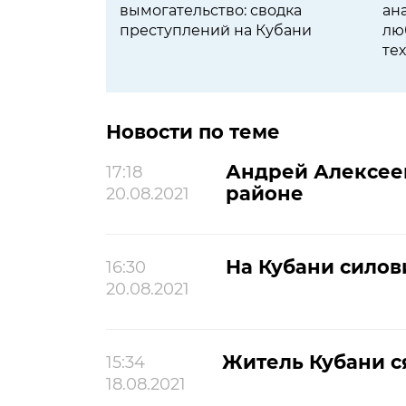
вымогательство: сводка
ан
преступлений на Кубани
лю
те
Новости по теме
Андрей Алексеен
17:18
районе
20.08.2021
На Кубани силов
16:30
20.08.2021
Житель Кубани ся
15:34
18.08.2021