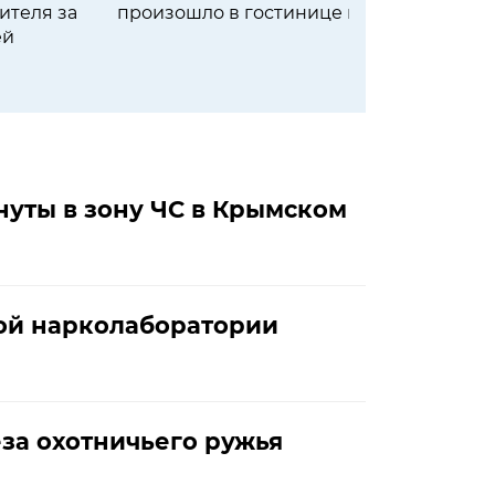
ителя за
произошло в гостинице в Сочи
ей
нуты в зону ЧС в Крымском
ной нарколаборатории
еза охотничьего ружья