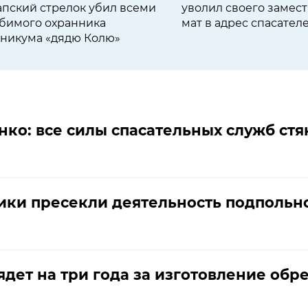
апский стрелок убил всеми
уволил своего замест
бимого охранника
мат в адрес спасател
хникума «дядю Колю»
ко: все силы спасательных служб стя
ики пресекли деятельность подполь
дет на три года за изготовление обр