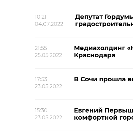
Депутат Гордум
10:21
градостроитель
04.07.2022
Медиахолдинг «К
21:55
Краснодара
25.05.2022
В Сочи прошла 
17:53
23.05.2022
Евгений Первышо
15:30
комфортной гор
23.05.2022