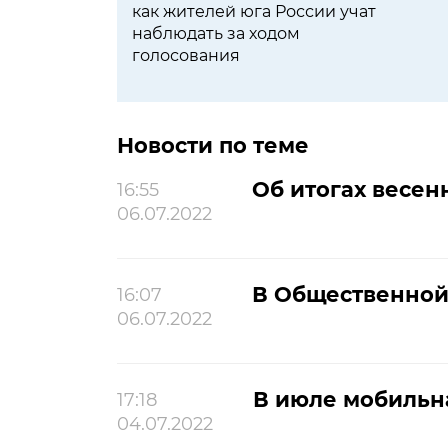
как жителей юга России учат
наблюдать за ходом
голосования
Новости по теме
Об итогах весен
16:55
06.07.2022
В Общественной
16:07
06.07.2022
В июле мобильна
17:18
04.07.2022