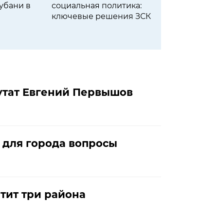
убани в
социальная политика:
Кубан
ключевые решения ЗСК
благо
путат Евгений Первышов
 для города вопросы
тит три района