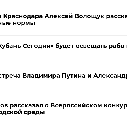
ы Краснодара Алексей Волощук расска
ные нормы
убань Сегодня» будет освещать рабо
встреча Владимира Путина и Алексан
в рассказал о Всероссийском конкур
одской среды