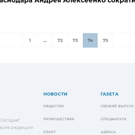
аснодара Андрея Алексеенко сократ
1
…
72
73
74
75
НОВОСТИ
ГАЗЕТА
ОБЩЕСТВО
СВЕЖИЙ ВЫПУСК
ПРОИСШЕСТВИЯ
СПЕЦВЫПУСК
 Сегодня"
гласия редакции
СПОРТ
АДРЕСА