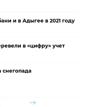
ни и в Адыгее в 2021 году
еревели в «цифру» учет
а снегопада