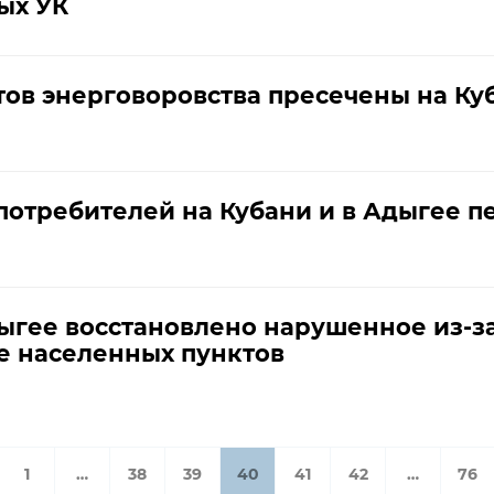
ых УК
ов энерговоровства пресечены на Куба
 потребителей на Кубани и в Адыгее п
дыгее восстановлено нарушенное из-з
е населенных пунктов
1
…
38
39
40
41
42
…
76