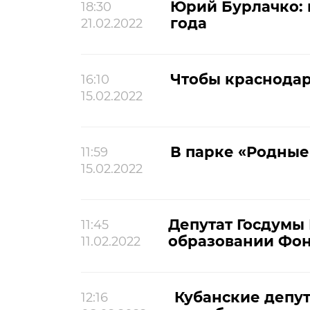
Юрий Бурлачко: 
18:30
года
21.02.2022
Чтобы краснодар
16:10
15.02.2022
В парке «Родные
11:59
15.02.2022
Депутат Госдумы
11:45
образовании Фон
11.02.2022
Кубанские депу
12:16