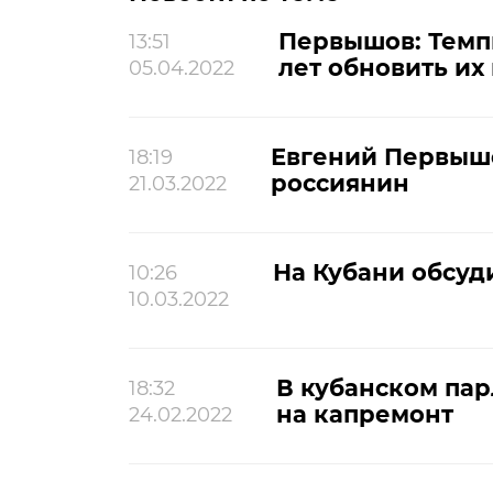
Первышов: Темп
13:51
лет обновить их
05.04.2022
Евгений Первышо
18:19
россиянин
21.03.2022
На Кубани обсуд
10:26
10.03.2022
В кубанском пар
18:32
на капремонт
24.02.2022