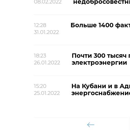
недобросовестн
08.02.2022
Больше 1400 факт
12:28
31.01.2022
Почти 300 тысяч
18:23
электроэнергии
26.01.2022
На Кубани и в А
15:20
энергоснабжени
25.01.2022