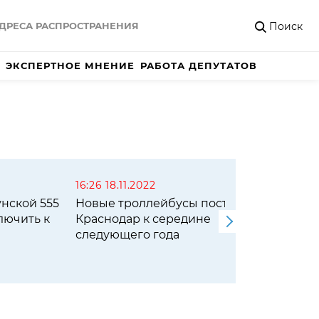
Поиск
ДРЕСА РАСПРОСТРАНЕНИЯ
ЭКСПЕРТНОЕ МНЕНИЕ
РАБОТА ДЕПУТАТОВ
16:26 18.11.2022
15:10 1
унской 555
Новые троллейбусы поставят в
В Кра
лючить к
Краснодар к середине
Юннат
следующего года
новог